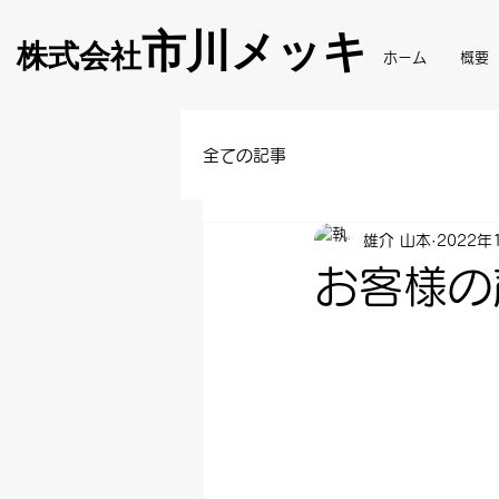
市川メッキ
株式会社
ホーム
概要
全ての記事
雄介 山本
2022年
お客様の