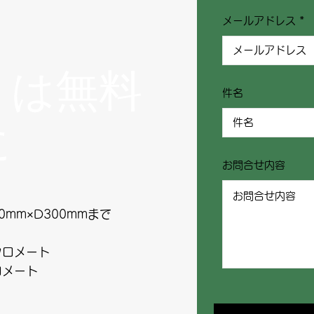
メールアドレス
りは無料
件名
に
お問合せ内容
0mm×D300mmまで
クロメート
メート