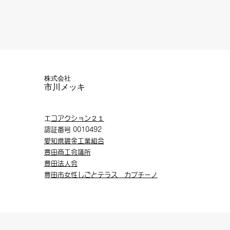
株式会社
​市川メッキ
​
エコアクション２１
認証番号 0010492
愛知県鍍金工業組合
豊田商工会議所
豊田法人会
​
豊田市女性しごとテラス カプチーノ