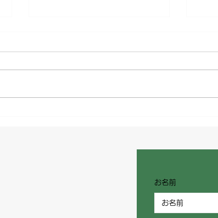
国際首長フォーラム
とよ
（International Mayors
プ
Forum）
お名前