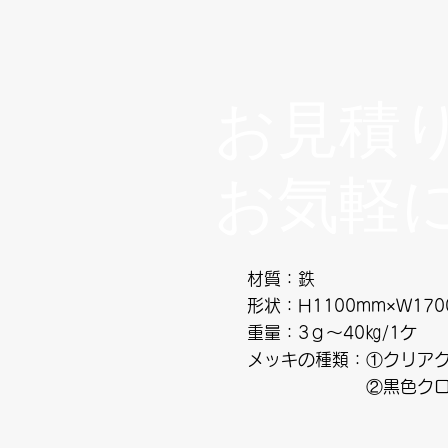
お見積
お気軽
材質：鉄
形状：H1100mm×W170
重量：3ｇ～40㎏/1ケ
メッキの種類：①クリア
​ ②黒色クロ